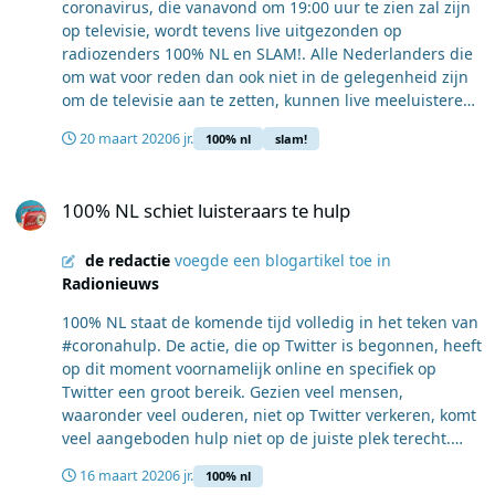
coronavirus, die vanavond om 19:00 uur te zien zal zijn
waar de eerste matches uit zijn voortgevloeid. Zo is er
op televisie, wordt tevens live uitgezonden op
een naaiatelier die aan de slag gaat met mondkapjes,
radiozenders 100% NL en SLAM!. Alle Nederlanders die
gaat luisteraar Rosanne haar expertise inzetten bij een
om wat voor reden dan ook niet in de gelegenheid zijn
kinderdagopvang en kreeg de 5-jarige Ivan toch nog
om de televisie aan te zetten, kunnen live meeluisteren
een cadeautje voor zijn verjaardag die hij helaas zonder
via een van de twee radiozenders van RadioCorp. Na de
visite moest vieren. Deze week wordt de actie '100% NL
20 maart 2020
6 jr.
100% nl
slam!
toespraak van de Koning is er de mogelijkheid om te
Helpt' aangevuld met gratis boodschappen voor
bellen met de jocks in de studio en na te praten of
luisteraars die werkzaam zijn in de zorg. Bezorg de Zorg
100% NL schiet luisteraars te hulp
vragen te stellen over de toespraak. Afgelopen
Afgelopen zaterdag werd het platform 'Bezorg de Zorg'
100% NL schiet luisteraars te hulp
maandag sprak premier Rutte de bevolking ook al toe
gelanceerd. Tienduizend communityleden van Roamler,
over de coronacrisis, ook dit was live terug te horen op
een werkplatform waar communityleden normaal
de redactie
voegde een blogartikel toe in
100% NL en SLAM!.
gesproken tegen betaling werkzaamheden uitvoeren,
Radionieuws
gaan in het hele land vrijwillig boodschappen doen voor
zorgprofessionals die extra druk zijn ten tijde van de
100% NL staat de komende tijd volledig in het teken van
coronacrisis. In Nederland zijn zo’n twaalfduizend
#coronahulp. De actie, die op Twitter is begonnen, heeft
mensen aangesloten bij Roamler. Nu het overgrote deel
op dit moment voornamelijk online en specifiek op
van hen geen werkzaamheden kan uitvoeren, kunnen
Twitter een groot bereik. Gezien veel mensen,
zij op vrijwillige basis boodschappen doen voor de
waaronder veel ouderen, niet op Twitter verkeren, komt
zorghelden van dit land. Kijk voor meer informatie op
veel aangeboden hulp niet op de juiste plek terecht.
www.bezorg-dezorg.nl.
100% NL helpt het bereik van de # te vergroten en biedt
16 maart 2020
6 jr.
100% nl
de hulpschieters een extra platform. Door mensen aan