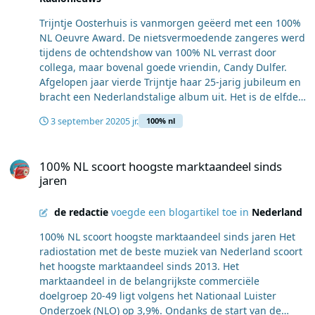
exclusief optreden van Guus Meeuwis, Tino Martin en
‘Zij’ van Marco Borsato. Afbeelding: Stephan Jacobs (foto
een avondje uit op de Amsterdamse Zomer. Maar
William Rutten/100% NL)
Trijntje Oosterhuis is vanmorgen geëerd met een 100%
hadden we ook een te gekke actie met Disneyland
NL Oeuvre Award. De nietsvermoedende zangeres werd
Parijs. Precies hetgeen wat Nederland wel kon
tijdens de ochtendshow van 100% NL verrast door
gebruiken! Deze maand staat 100% NL in het teken van
collega, maar bovenal goede vriendin, Candy Dulfer.
de vernieuwde programmering én de Top van de
Afgelopen jaar vierde Trijntje haar 25-jarig jubileum en
Nederpop, we zijn van plan deze stijgende lijn door te
bracht een Nederlandstalige album uit. Het is de elfde
zetten!"
keer dat 100% NL de oeuvre award uitreikt. Voorgaande
3 september 2020
5 jr.
100% nl
jaren werden o.a. Ilse DeLange, Marco Borsato en
Krezip geëerd voor hun bijdrage aan de Nederlandse
100% NL scoort hoogste marktaandeel sinds jaren
popmuziek. "Dit is voor alles wat je hebt gedaan, en je
100% NL scoort hoogste marktaandeel sinds
bent nog zo jong maar je hebt ook al zo veel gedaan!”
jaren
Licht Candy Dulfer toe. "We zagen elkaar gisteren nog,
maar volgens mij had je niets door, dus de verrassing is
de redactie
voegde een blogartikel toe in
Nederland
goed gelukt!" "Wat lief en wat ontzettend leuk! Helemaal
te gek! ” reageerde een enthousiaste Oosterhuis. “Ik
100% NL scoort hoogste marktaandeel sinds jaren Het
ben helemaal perplex! En dat terwijl ik net aan het
radiostation met de beste muziek van Nederland scoort
vertellen was hoe geweldig het was om met Candy mee
het hoogste marktaandeel sinds 2013. Het
te mogen reizen begin jaren '90, waar alles is
marktaandeel in de belangrijkste commerciële
begonnen. Ik denk bijna, waar heb ik het aan te danken.
doelgroep 20-49 ligt volgens het Nationaal Luister
Maar het is absoluut welkom.” Het juryrapport meldt:
Onderzoek (NLO) op 3,9%. Ondanks de start van de