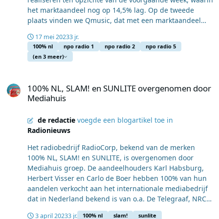
marktaandeel.
opnieuw, gasten die toen hot waren brengen een
het marktaandeel nog op 14,5% lag. Op de tweede
bezoek aan de 100% NL studio en natuurlijk draaien we
plaats vinden we Qmusic, dat met een marktaandeel
de beste muziek van Nederland uit die periode."
van 11,2% zijn positie heeft weten te handhaven. Radio
17 mei 2023
3 jr.
10 completeert de top drie met een marktaandeel van
100% nl
npo radio 1
npo radio 2
npo radio 5
10,8%. Een andere zender die aanzienlijke vooruitgang
(en 3 meer)
heeft geboekt, is Sky Radio. Met een marktaandeel van
8,5% (vergeleken met 7,4% in de voorgaande week)
100% NL, SLAM! en SUNLITE overgenomen door Mediahuis
komt deze non-stop radiozender op de vierde positie.
100% NL, SLAM! en SUNLITE overgenomen door
Op de vijfde plaats staat NPO Radio 1 met een
Mediahuis
marktaandeel van 8,2%. Naast de top vijf, zijn er ook
opmerkelijke verschuivingen bij de overige zenders. De
de redactie
voegde een blogartikel toe in
grootste daler is deze week 100% NL, met een afname
Radionieuws
van het marktaandeel van 3,6% naar 2,8%. Aan de
andere kant is NPO Radio 5 deze week een grootste
Het radiobedrijf RadioCorp, bekend van de merken
stijger, met 7,3% marktaandeel, was 6,7%.
100% NL, SLAM! en SUNLITE, is overgenomen door
Mediahuis groep. De aandeelhouders Karl Habsburg,
Herbert Visser en Carlo de Boer hebben 100% van hun
aandelen verkocht aan het internationale mediabedrijf
dat in Nederland bekend is van o.a. De Telegraaf, NRC
en radiostation Sublime. Herbert Visser, Directeur
3 april 2023
3 jr.
100% nl
slam!
sunlite