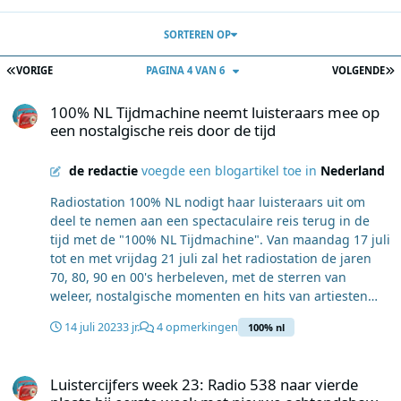
SORTEREN OP
EERSTE PAGINA
L
VORIGE
PAGINA 4 VAN 6
VOLGENDE
100% NL Tijdmachine neemt luisteraars mee op een nostalgische re
100% NL Tijdmachine neemt luisteraars mee op
een nostalgische reis door de tijd
de redactie
voegde een blogartikel toe in
Nederland
Radiostation 100% NL nodigt haar luisteraars uit om
deel te nemen aan een spectaculaire reis terug in de
tijd met de "100% NL Tijdmachine". Van maandag 17 juli
tot en met vrijdag 21 juli zal het radiostation de jaren
70, 80, 90 en 00's herbeleven, met de sterren van
weleer, nostalgische momenten en hits van artiesten
zoals Rob de Nijs, Doe Maar en Guus Meeuwis.
14 juli 2023
3 jr.
4 opmerkingen
100% nl
Iconische televisiepersoonlijkheden zoals André van
Duin en Henny Huisman, en muzikanten zoals Jim
Luistercijfers week 23: Radio 538 naar vierde plaats bij eerste w
Bakkum zullen een bezoek brengen aan de studio van
Luistercijfers week 23: Radio 538 naar vierde
100% NL. Jeugdhelden Moffel & Piertje en Pippi