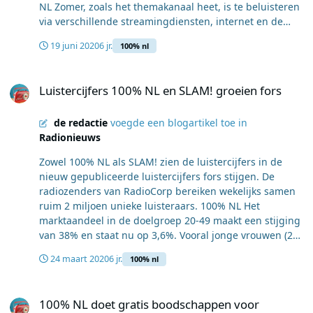
de gemiddelde hitlijsten." Ze vervolgt: "We beloven
NL Zomer, zoals het themakanaal heet, is te beluisteren
komende maanden dus zijn zeker van plan deze lijn
luisteraars veelbelovend talent met spraakmakende
via verschillende streamingdiensten, internet en de
door te zetten!" Bron: NLO/GfK, april-mei ’20, ma-zo
covers waar we hopelijk nog veel van gaan horen!"
eigen kanalen van 100% NL. Luisteraars kunnen de
06:00-24:00 uur
19 juni 2020
6 jr.
100% nl
gehele zomer op het themakanaal terecht voor
klassiekers als 'Zomer' van André Hazes maar natuurlijk
Luistercijfers 100% NL en SLAM! groeien fors
ook de nieuwste, zomerse hits van o.a. Emma Heesters
Luistercijfers 100% NL en SLAM! groeien fors
en Rolf Sanchez komen allemaal voorbij. 100% NL laat
weten: "Nu we massaal vakantie in eigen land vieren,
de redactie
voegde een blogartikel toe in
hoort daar natuurlijk muziek van eigen bodem bij! Net
Radionieuws
zoals een vakantie, hoef je voor zomerse klanken dit jaar
ook niet de grenzen over. Er zijn zoveel fijne, zomerse
Zowel 100% NL als SLAM! zien de luistercijfers in de
liedjes die uit eigen land komen dat de keuze snel was
nieuw gepubliceerde luistercijfers fors stijgen. De
gemaakt om daar een themakanaal voor in te richten!"
radiozenders van RadioCorp bereiken wekelijks samen
ruim 2 miljoen unieke luisteraars. 100% NL Het
marktaandeel in de doelgroep 20-49 maakt een stijging
van 38% en staat nu op 3,6%. Vooral jonge vrouwen (20-
34) zijn geïnteresseerd in Nederlands product, in die
24 maart 2020
6 jr.
100% nl
doelgroep staat het marktaandeel op 6,7%. Met 64%
vrouwelijke luisteraars is 100% NL opnieuw het meest
100% NL doet gratis boodschappen voor zorgmedewerkers
vrouwelijke radiostation van Nederland. Dit blijkt uit de
100% NL doet gratis boodschappen voor
vandaag door NLO/GfK gepubliceerde luistercijfers.