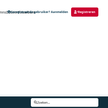
mns
Dossier
Fotoalbum
Geregistreerde gebruiker? Aanmelden
Registreren
Zoeken...