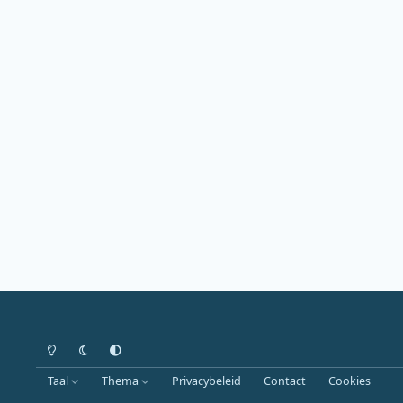
Heldere modus
Donkere modus
Systeemvoorkeur
Taal
Thema
Privacybeleid
Contact
Cookies