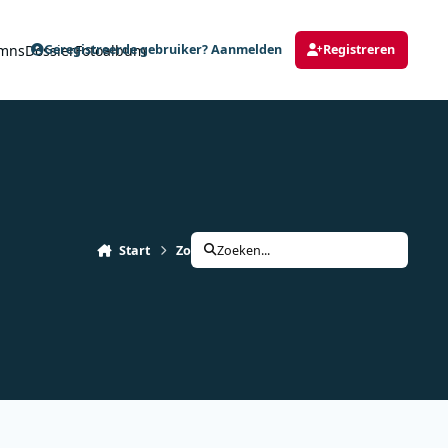
mns
Dossier
Fotoalbum
Geregistreerde gebruiker? Aanmelden
Registreren
Start
Zoeken
Zoeken...