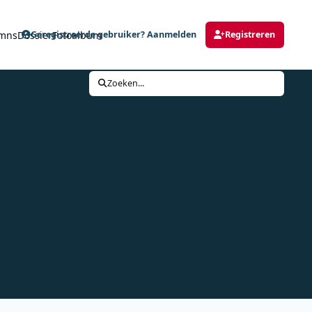
mns
Dossier
Fotoalbum
Geregistreerde gebruiker? Aanmelden
Registreren
Zoeken...