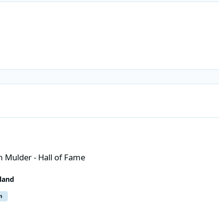
 Fame
 Mulder - Hall of Fame
land
m