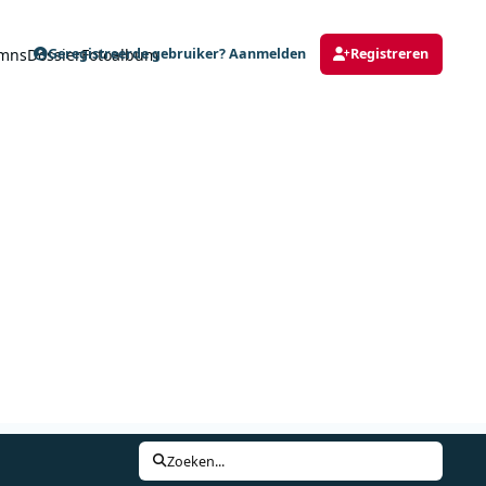
mns
Dossier
Fotoalbum
Geregistreerde gebruiker? Aanmelden
Registreren
Zoeken...