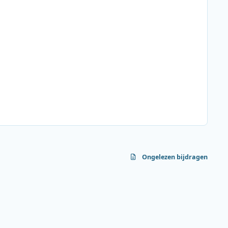
e Inspecteur
 weekdag tussen 09:00 en 10:00 uur. Daarna hoor je van
kdag live vanuit de regio’s. Goeiemorgen
Ongelezen bijdragen