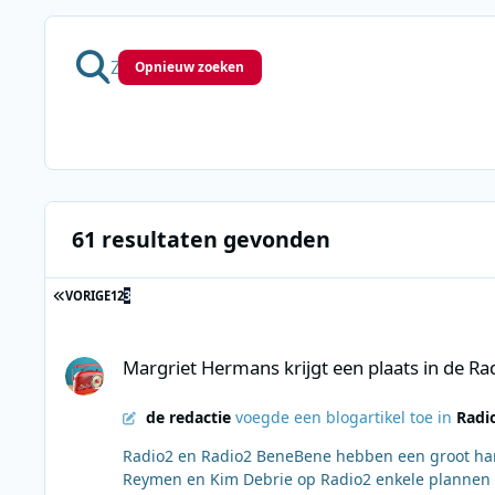
Opnieuw zoeken
61 resultaten gevonden
EERSTE PAGINA
VORIGE
1
2
3
Margriet Hermans krijgt een plaats in de Radio2 Eregalerij
Margriet Hermans krijgt een plaats in de Rad
de redactie
voegde een blogartikel toe in
Radi
Radio2 en Radio2 BeneBene hebben een groot hart
Reymen en Kim Debrie op Radio2 enkele plannen 