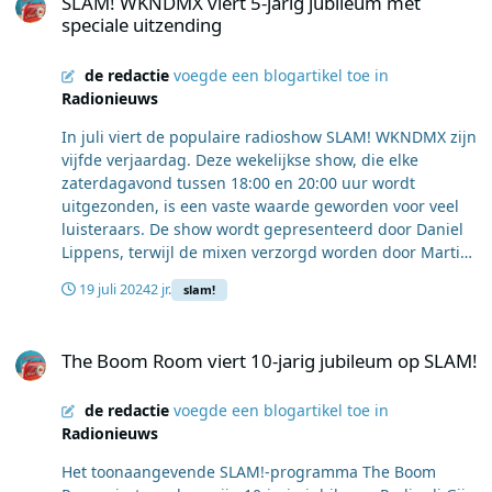
SLAM! WKNDMX viert 5-jarig jubileum met
Radio 538 vanaf 2014, voordat hij weer terugkeerde
speciale uitzending
naar SLAM! om 'Het Avondcircus' te presenteren.
Afbeedling: Daniël Lippens (foto BNNVARA/Annemieke
de redactie
voegde een blogartikel toe in
van der Togt)
Radionieuws
In juli viert de populaire radioshow SLAM! WKNDMX zijn
vijfde verjaardag. Deze wekelijkse show, die elke
zaterdagavond tussen 18:00 en 20:00 uur wordt
uitgezonden, is een vaste waarde geworden voor veel
luisteraars. De show wordt gepresenteerd door Daniel
Lippens, terwijl de mixen verzorgd worden door Martin
Pieters. Om dit jubileum te markeren, wordt op
19 juli 2024
2 jr.
slam!
zaterdag 20 juli een speciale, extra lange editie
uitgezonden. In plaats van de gebruikelijke twee uur,
The Boom Room viert 10-jarig jubileum op SLAM!
zal de SLAM! WKNDMX maar liefst 12 uur duren, van
The Boom Room viert 10-jarig jubileum op SLAM!
08:00 uur tot 20:00 uur. Luisteraars kunnen de hele dag
genieten van de energieke mixen die de show zo
de redactie
voegde een blogartikel toe in
populair hebben gemaakt.
Radionieuws
Het toonaangevende SLAM!-programma The Boom