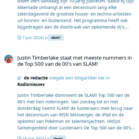
Room viert vandaag zijn 10-jarig jubileum. Radio-dj Gijs
Alkemade ontvangt al een decennium lang elke
zaterdagavond de grootste house- en techno-artiesten
uit binnen- en buitenland. Het programma heeft ook
bijgedragen aan de doorbraak van opkomende dj's,
zoals Reinier Zonneveld. Alkemade uitte zijn trots over
7 juni 2024
2 jr.
slam!
het succes van het programma: "Ik ben heel trots op
wat we de afgelopen tien jaar neergezet hebben om
Justin Timberlake staat met meeste nummers in de Top 500 van de
een begrip te worden in de house- en technoscene.
Justin Timberlake staat met meeste nummers in
Voor veel dj's is het fijn thuiskomen. We kunnen dus met
de Top 500 van de 00's van SLAM!
recht zeggen dat we al 10 jaar 'linksvoor' staan. Want
dat is voor mij de beste plek op het feestje." The Boom
de redactie
voegde een blogartikel toe in
Room heeft zich ontwikkeld tot het meest
Radionieuws
toonaangevende programma voor house en techno op
de Nederlandse radio. Bekende artiesten als Tinlicker,
Justin Timberlake domineert de SLAM! Top 500 van de
Colin Benders, Mathew Jonson en Pan-Pot komen
00's met tien noteringen. Van zondag tot en met
regelmatig langs. In 2021 werd The Boom Room
donderdag neemt SLAM! de luisteraars mee terug naar
genomineerd voor de Gouden RadioRing voor beste
het decennium van MSN Messenger, de iPod en de
programma. The Boom Room is aanstaande zaterdag
opkomst van Pokémon en talentenjachten. Hitlijst
vanaf 20:00 uur live te volgen op SLAM! De hele maand
Samengesteld door Luisteraars De Top 500 van de 00's,
juni zendt het programma live uit vanaf verschillende
samengesteld door de luisteraars van SLAM!, bevat in
locaties. Vorige week gebeurde dit vanuit Colorado
18 mei 2024
2 jr.
slam!