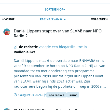
SORTEREN OP
EERSTE PAGINA
L
VORIGE
PAGINA 3 VAN 6
VOLGENDE
Daniël Lippens stapt over van SLAM! naar NPO Radio 2
Daniël Lippens stapt over van SLAM! naar NPO
Radio 2
de redactie
voegde een blogartikel toe in
Radionieuws
Daniël Lippens maakt de overstap naar BNNVARA en is
vanaf 9 september te horen op NPO Radio 2. Hij zal van
maandag tot en met donderdag een programma
presenteren van 20;00 uur tot 22;00 uur. Lippens komt
van SLAM!, waar hij sinds 2021 actief was. Zijn
radiocarrière begon bij de publieke omroep in 2006 met
het BNN-talentenprogramma 'Coolcast'. Na zijn eerste
6 augustus 2024
2 jr.
npo radio 2
slam!
programma bij SLAM! in 2007, maakte hij in 2009 een
korte overstap naar BNN op 3FM. Vervolgens
SLAM! WKNDMX viert 5-jarig jubileum met speciale uitzending
presenteerde hij onder andere 'De Avondploeg' bij