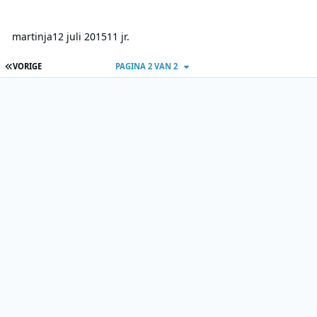
martinja
12 juli 2015
11 jr.
EERSTE PAGINA
VORIGE
PAGINA 2 VAN 2