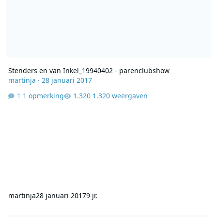
Stenders en van Inkel_19940402 - parenclubshow
martinja
·
28 januari 2017
1 opmerking
1.320 weergaven
martinja
28 januari 2017
9 jr.
30 jaar Caroline - Eemstad105 01-04-1994