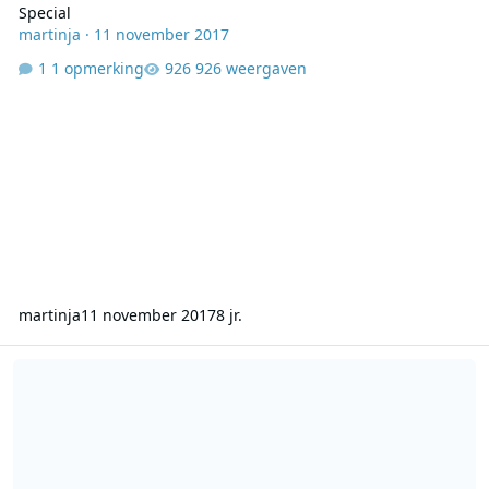
Special
martinja
·
11 november 2017
1 opmerking
926 weergaven
martinja
11 november 2017
8 jr.
Stenders en van Inkel_19940402 - parenclubshow