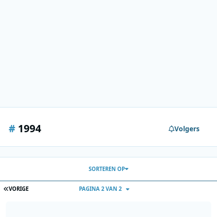
#
1994
Volgers
SORTEREN OP
EERSTE PAGINA
VORIGE
PAGINA 2 VAN 2
Veronica 1986 1987 en 1994