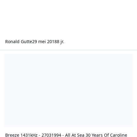
Ronald Gutte
29 mei 2018
8 jr.
Breeze 1431kHz - 27031994 - All At Sea 30 Years Of Caroline Specia
Breeze 1431kHz - 27031994 - All At Sea 30 Years Of Caroline