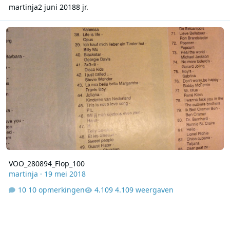
martinja
2 juni 2018
8 jr.
VOO_280894_Flop_100
VOO_280894_Flop_100
martinja
·
19 mei 2018
10 opmerkingen
4.109 weergaven