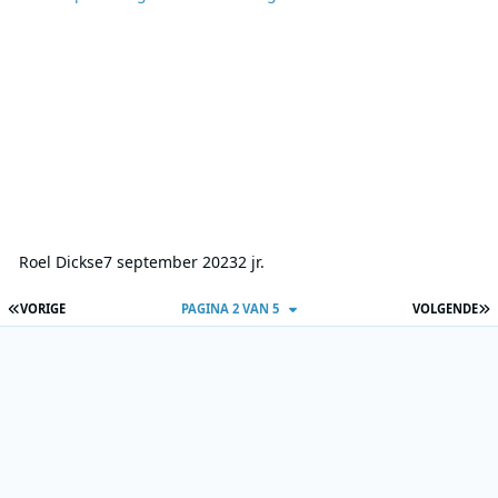
Roel Dickse
7 september 2023
2 jr.
EERSTE PAGINA
L
VORIGE
PAGINA 2 VAN 5
VOLGENDE