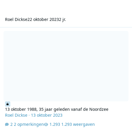
Roel Dickse
22 oktober 2023
2 jr.
13 oktober 1988, 35 jaar geleden vanaf de Noordzee
13 oktober 1988, 35 jaar geleden vanaf de Noordzee
Roel Dickse
·
13 oktober 2023
2 opmerkingen
1.293 weergaven