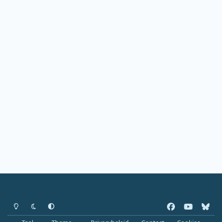
Heldere modus
Donkere modus
Systeemvoorkeur
f
y
b
a
o
l