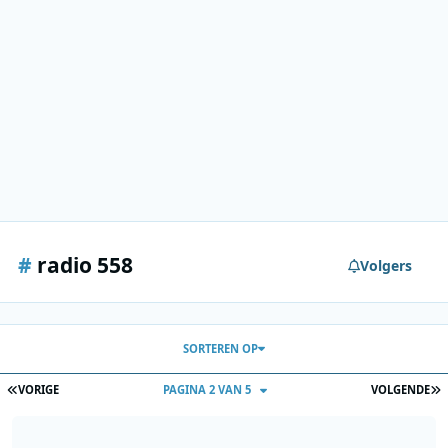
#
radio 558
Volgers
SORTEREN OP
EERSTE PAGINA
L
VORIGE
PAGINA 2 VAN 5
VOLGENDE
22 oktober 1988, 35 jaar geleden vanaf de Noordzee