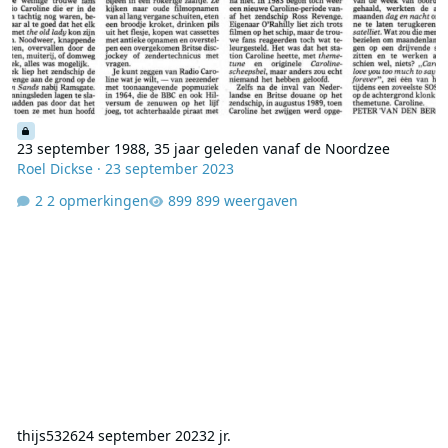
23 september 1988, 35 jaar geleden vanaf de Noordzee
Roel Dickse
·
23 september 2023
2 opmerkingen
899 weergaven
thijs5326
24 september 2023
2 jr.