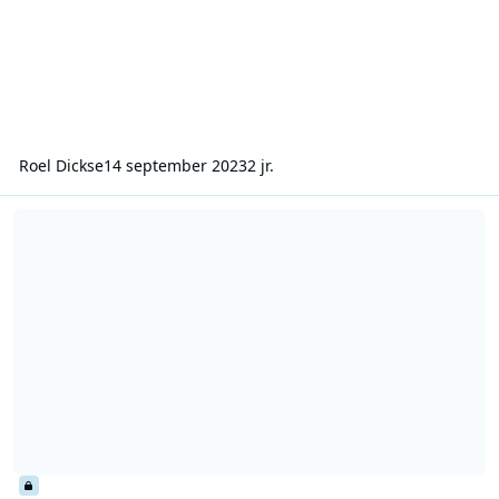
Roel Dickse
14 september 2023
2 jr.
13 september 1988, 35 jaar geleden vanaf de Noordzee