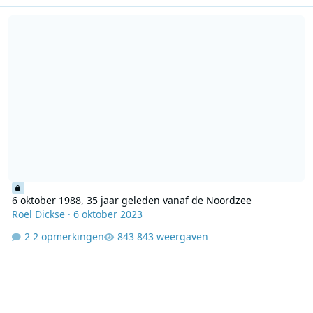
6 oktober 1988, 35 jaar geleden vanaf de Noordzee
6 oktober 1988, 35 jaar geleden vanaf de Noordzee
Roel Dickse
·
6 oktober 2023
2 opmerkingen
843 weergaven