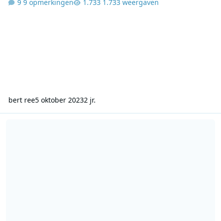
9 opmerkingen
1.733 weergaven
bert ree
5 oktober 2023
2 jr.
oktober 1988, 35 jaar geleden vanaf de Noordzee