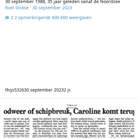
30 september 1988, 35 jaar geleden vanaf de Noordzee
Roel Dickse
·
30 september 2023
2 opmerkingen
600 weergaven
thijs5326
30 september 2023
2 jr.
23 september 1988, 35 jaar geleden vanaf de Noordzee