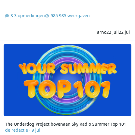
3 opmerkingen
985 weergaven
arno
22 juli
22 jul
The Underdog Project bovenaan Sky Radio Summer Top 101
The Underdog Project bovenaan Sky Radio Summer Top 101
de redactie
·
9 juli