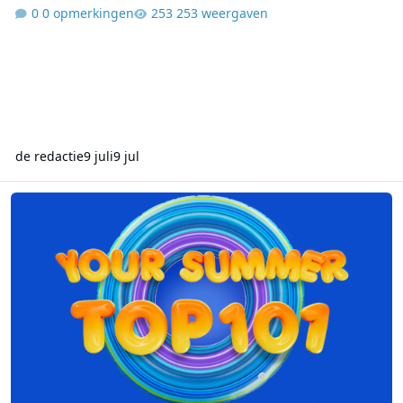
0 opmerkingen
253 weergaven
de redactie
9 juli
9 jul
Sky Radio zendt vandaag de Summer Top 101 van 2025 opnieuw ui