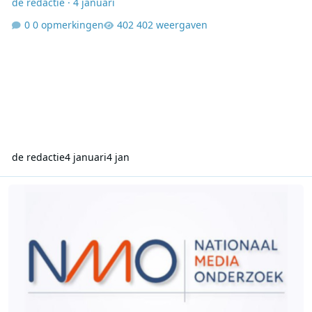
de redactie
·
4 januari
0 opmerkingen
402 weergaven
de redactie
4 januari
4 jan
Luisteronderzoek week 52 2025: NPO Radio 2 domineert