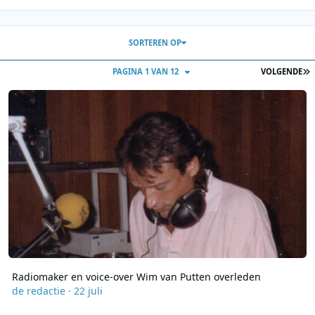
SORTEREN OP
L
PAGINA 1 VAN 12
VOLGENDE
Radiomaker en voice-over Wim van Putten overleden
Radiomaker en voice-over Wim van Putten overleden
de redactie
·
22 juli