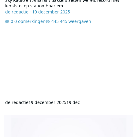
Sky Radio en Amarant Bakkers zetten wereldrecord met
kerststol op station Haarlem
de redactie
·
19 december 2025
0 opmerkingen
445 weergaven
de redactie
19 december 2025
19 dec
Luisteronderzoek week 50 2025: Top 4000 stuwt Radio 10 naar de e