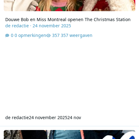
Douwe Bob en Miss Montreal openen The Christmas Station
de redactie
·
24 november 2025
0 opmerkingen
357 weergaven
de redactie
24 november 2025
24 nov
Sky Radio brengt vanaf maadag de 00’s en 10’s opnieuw tot leven 