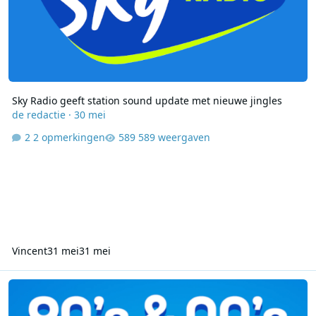
Sky Radio geeft station sound update met nieuwe jingles
de redactie
·
30 mei
2 opmerkingen
589 weergaven
Vincent
31 mei
31 mei
Sky Radio draait week lang 90s & 00s hits met nieuwe Top 500