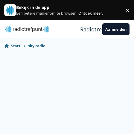
Spring naar bijdragen
Bekijk in de app
×
Sl
Een betere manier om te browsen.
Ontdek meer
.
Radiotrefpunt
Aanmelden
Start
sky radio