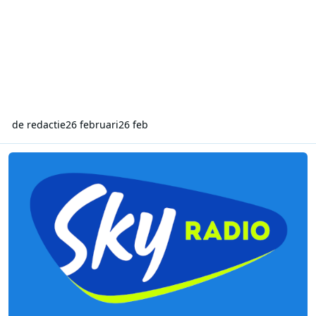
de redactie
26 februari
26 feb
Just The Way You Are bovenaan Valentijn Top 50 van Sky Radio