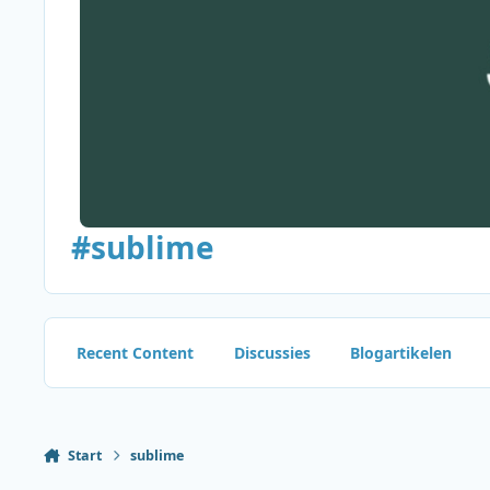
#sublime
Recent Content
Discussies
Blogartikelen
Start
sublime