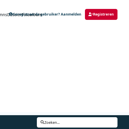
mns
Dossier
Fotoalbum
Geregistreerde gebruiker? Aanmelden
Registreren
Zoeken...