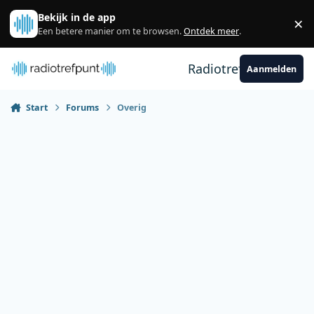
Spring naar bijdragen
Bekijk in de app
×
Sl
Een betere manier om te browsen.
Ontdek meer
.
Radiotrefpunt
Aanmelden
Start
Forums
Overig