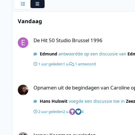
Compact
Uitgebreid
Vandaag
De Hit 50 Studio Brussel 1996
De Hit 50 Studio Brussel 1996
Edmund
antwoordde op een discussie van
Ed
1 uur geleden
1 u.
1 antwoord
Opnamen uit de begindagen van Caroline op 558kHz.
Opnamen uit de begindagen van Caroline o
Hans Hulswit
voegde een discussie toe in
Zee
2 uur geleden
2 u.
4
Jerney Kaagman overleden