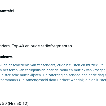
tamtafel
n oude radiofragmenten
enders, Top 40 en oude radiofragmenten
onieuws
ij de geschiedenis van zeezenders, oude hitlijsten en muziek uit
n het teken van terugblikken naar de radio en muziek van vroeger
. Op zaterdag en zondag begint de dag met
rogramma’s zijn samengesteld door Herbert Wentink, die de luiste
een belangrijke rol speelde. De uitzendingen bevatten historisch
 voor de vertrouwde
 het verleden. Op zaterdagmiddag presenteert Jan Streefland van 
 een afwisselende muziekmix. Daarna volgt om 13:00 uur Jan Hari
 50 (Nrs 50-12)