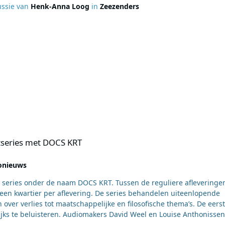
ussie van
Henk-Anna Loog
in
Zeezenders
S KRT
tseries met DOCS KRT
onieuws
 series onder de naam DOCS KRT. Tussen de reguliere afleveringe
 een kwartier per aflevering. De series behandelen uiteenlopende
verlies tot maatschappelijke en filosofische thema’s. De eerste
lijks te beluisteren. Audiomakers David Weel en Louise Anthonissen
 betekenen voor mensen. Aan de hand van verhalen over onder mee