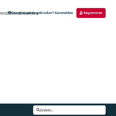
mns
Dossier
Fotoalbum
Geregistreerde gebruiker? Aanmelden
Registreren
Zoeken...