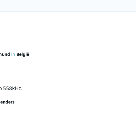
mund
in
België
p 558kHz.
zenders