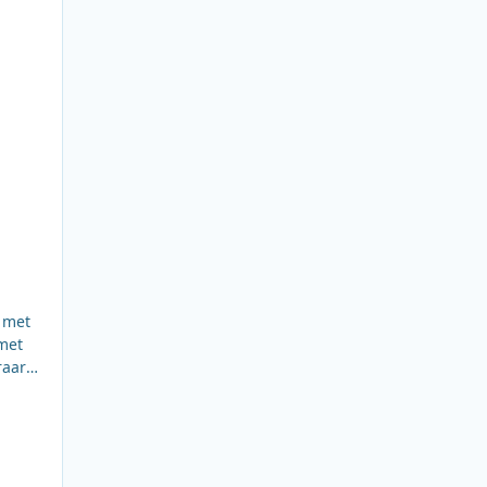
, met
raars
e
12:00
ot