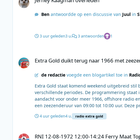
Jerney Kaagman overleden
Ben
antwoordde op een discussie van
Juul
in
S
3 uur geleden
3 u.
3 antwoorden
1
Extra Gold duikt terug naar 1966 met zeezenders, Top 40 e
Extra Gold duikt terug naar 1966 met zeez
de redactie
voegde een blogartikel toe in
Radi
Extra Gold staat komend weekend uitgebreid stil b
verschillende periodes. De programmering staat i
aandacht voor onder meer 1966, offshore radio en historische muzieklijsten
een zeezenderuur van 09:00 tot 10:00 uur. Deze p
meeneemt naar de periode waarin radio vanaf zee 
4 uur geleden
4 u.
radio extra gold
fragmenten en verhalen rond de verschillende zeezenders. Na het zeezenderuur zorgen Jaap en Jan
Extra Gold-sfeer met muziek en radiogeluiden uit
RNI 12-08-1972 12:00-14:24 Ferry Maat Top 50 (Nrs 50-12)
tot 13:00 uur Happy Saturday, een programma met
RNI 12-08-1972 12:00-14:24 Ferry Maat Top
met een historische Top 40 uit 1966. In dat jaar waren op de Noordzee verschillende offshore radiostations actief.