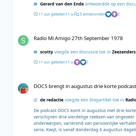
Gerard van den Ende
antwoordde op een disc
11 uur geleden
11 u.
5 antwoorden
2
Radio Mi Amigo 27th September 1978
Radio Mi Amigo 27th September 1978
scotty
voegde een discussie toe in
Zeezenders
11 uur geleden
11 u.
7
DOCS brengt in augustus drie korte podcastseries met DOC
DOCS brengt in augustus drie korte podcas
de redactie
voegde een blogartikel toe in
Radi
De podcast DOCS komt in augustus met drie korte
verschijnen drie vierdelige reeksen van ongeveer
onderwerpen, variërend van persoonlijke verhalen over 
serie, Kwijt, is vanaf donderdag 6 augustus dage
onderzoeken in deze reeks wat verloren spullen