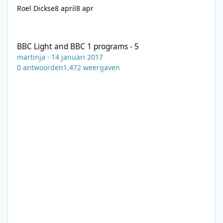
Roel Dickse
8 april
8 apr
BBC Light and BBC 1 programs - 5
BBC Light and BBC 1 programs - 5
martinja
·
14 januari 2017
0
antwoorden
1.472
weergaven