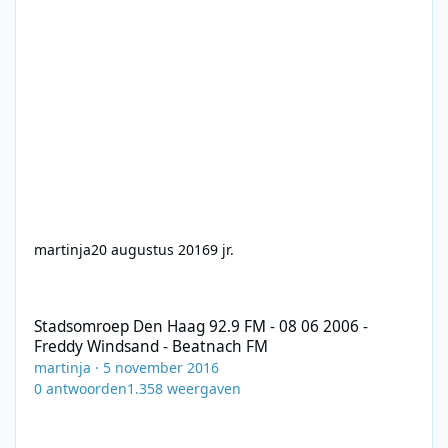
martinja
20 augustus 2016
9 jr.
Stadsomroep Den Haag 92.9 FM - 08 06 2006 - Freddy Windsand
Stadsomroep Den Haag 92.9 FM - 08 06 2006 -
Freddy Windsand - Beatnach FM
martinja
·
5 november 2016
0
antwoorden
1.358
weergaven