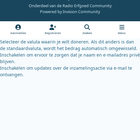
c
u
u
Onderdeel van de Radio Erfgoed Community
e
t
e
Powered by
Invision Community
b
u
s
o
b
k
o
e
y
Aanmelden
Registreren
Zoeken
Menu
k
Selecteer de valuta waarin je wilt doneren. Als dit anders is dan
de standaardvaluta, wordt het bedrag automatisch omgewisseld.
Inschakelen om ervoor te zorgen dat je naam en e-mailadres privé
blijven.
Inschakelen om updates over de inzamelingsactie via e-mail te
ontvangen.