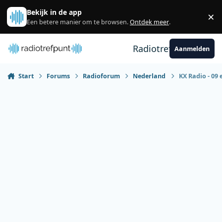
Spring naar bijdragen
Bekijk in de app
×
Sl
Een betere manier om te browsen.
Ontdek meer
.
Radiotrefpunt
Aanmelden
Start
Forums
Radioforum
Nederland
KX Radio - 09 