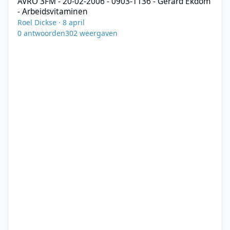
AVRO 3FM - 20-02-2006 - 0903-1136 - Gerard Ekdom
- Arbeidsvitaminen
Roel Dickse
·
8 april
0
antwoorden
302
weergaven