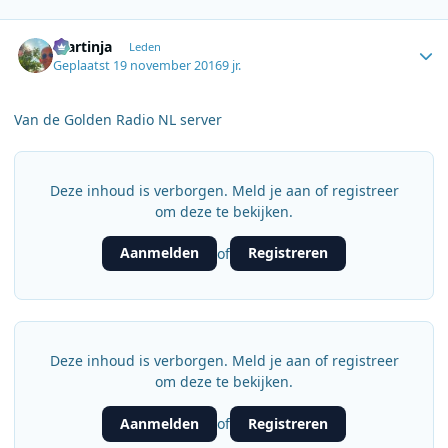
Author stats
martinja
Leden
Geplaatst
19 november 2016
9 jr.
Van de Golden Radio NL server
Deze inhoud is verborgen. Meld je aan of registreer
om deze te bekijken.
Aanmelden
Registreren
of
Deze inhoud is verborgen. Meld je aan of registreer
om deze te bekijken.
Aanmelden
Registreren
of