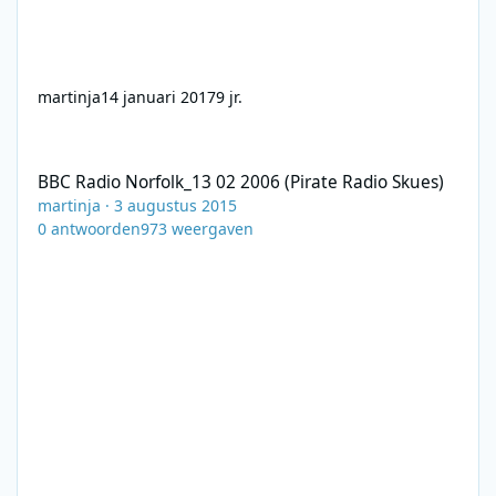
martinja
14 januari 2017
9 jr.
BBC Radio Norfolk_13 02 2006 (Pirate Radio Skues)
BBC Radio Norfolk_13 02 2006 (Pirate Radio Skues)
martinja
·
3 augustus 2015
0
antwoorden
973
weergaven