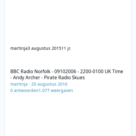
martinja
3 augustus 2015
11 jr.
BBC Radio Norfolk - 09102006 - 2200-0100 UK Time - Andy Archer
BBC Radio Norfolk - 09102006 - 2200-0100 UK Time
- Andy Archer - Pirate Radio Skues
martinja
·
20 augustus 2016
0
antwoorden
1.077
weergaven