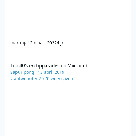
martinja
12 maart 2022
4 jr.
Top 40's en tipparades op Mixcloud
Top 40's en tipparades op Mixcloud
Sapuripong
·
13 april 2019
2
antwoorden
2.770
weergaven