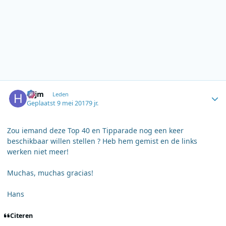
Author stats
hcjm
Leden
Geplaatst
9 mei 2017
9 jr.
Zou iemand deze Top 40 en Tipparade nog een keer
beschikbaar willen stellen ? Heb hem gemist en de links
werken niet meer!
Muchas, muchas gracias!
Hans
Citeren