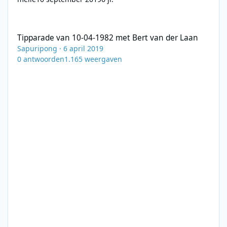
Tipparade van 10-04-1982 met Bert van der Laan
Tipparade van 10-04-1982 met Bert van der Laan
Sapuripong
·
6 april 2019
0
antwoorden
1.165
weergaven