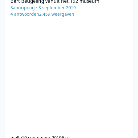
Bert Beugeling vanuit het 192 museum
Sapuripong
·
3 september 2019
4
antwoorden
2.459
weergaven
melle
10 september 2019
6 jr.