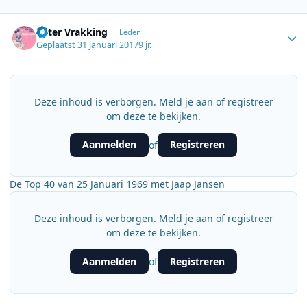
Author stats
Peter Vrakking
Leden
Geplaatst
31 januari 2017
9 jr.
Deze inhoud is verborgen. Meld je aan of registreer
om deze te bekijken.
Aanmelden
Registreren
of
De Top 40 van 25 Januari 1969 met Jaap Jansen
Deze inhoud is verborgen. Meld je aan of registreer
om deze te bekijken.
Aanmelden
Registreren
of