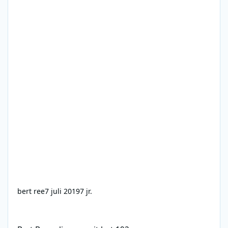
bert ree
7 juli 2019
7 jr.
Bert Beugeling vanuit het 192 museum