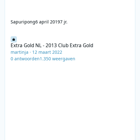
Sapuripong
6 april 2019
7 jr.
Extra Gold NL - 2013 Club Extra Gold
Extra Gold NL - 2013 Club Extra Gold
martinja
·
12 maart 2022
0
antwoorden
1.350
weergaven