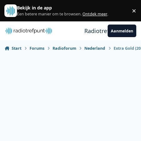
Spring naar bijdragen
Bekijk in de app
×
Sl
Een betere manier om te browsen.
Ontdek meer
.
Radiotrefpunt
Aanmelden
Start
Forums
Radioforum
Nederland
Extra Gold (20