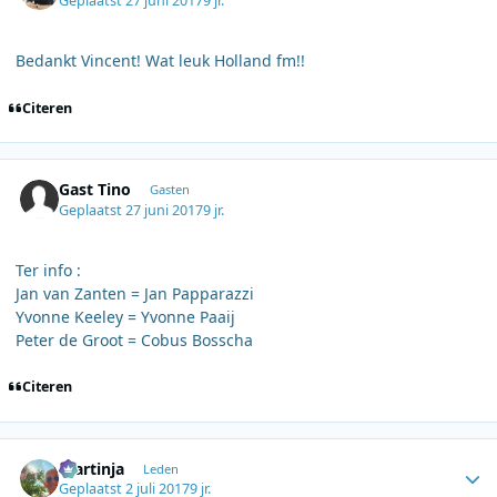
Geplaatst
27 juni 2017
9 jr.
Bedankt Vincent! Wat leuk Holland fm!!
Citeren
Gast Tino
Gasten
Geplaatst
27 juni 2017
9 jr.
Ter info :
Jan van Zanten = Jan Papparazzi
Yvonne Keeley = Yvonne Paaij
Peter de Groot = Cobus Bosscha
Citeren
Author stats
martinja
Leden
Geplaatst
2 juli 2017
9 jr.