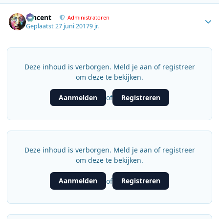
Author stats
Vincent
Administratoren
Geplaatst
27 juni 2017
9 jr.
Deze inhoud is verborgen. Meld je aan of registreer
om deze te bekijken.
Aanmelden
Registreren
of
Deze inhoud is verborgen. Meld je aan of registreer
om deze te bekijken.
Aanmelden
Registreren
of