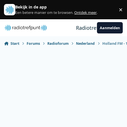
Spring naar bijdragen
Bekijk in de app
×
Sl
Een betere manier om te browsen.
Ontdek meer
.
Radiotrefpunt
Aanmelden
Start
Forums
Radioforum
Nederland
Holland FM - 1