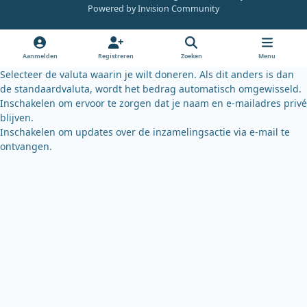
e
t
e
Powered by
Invision Community
b
u
s
o
b
k
o
e
y
Aanmelden
Registreren
Zoeken
Menu
k
Selecteer de valuta waarin je wilt doneren. Als dit anders is dan
de standaardvaluta, wordt het bedrag automatisch omgewisseld.
Inschakelen om ervoor te zorgen dat je naam en e-mailadres privé
blijven.
Inschakelen om updates over de inzamelingsactie via e-mail te
ontvangen.