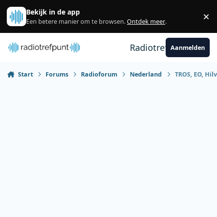
Spring naar bijdragen
Bekijk in de app
×
Sl
Een betere manier om te browsen.
Ontdek meer
.
Radiotrefpunt
Aanmelden
Start
Forums
Radioforum
Nederland
TROS, EO, Hil