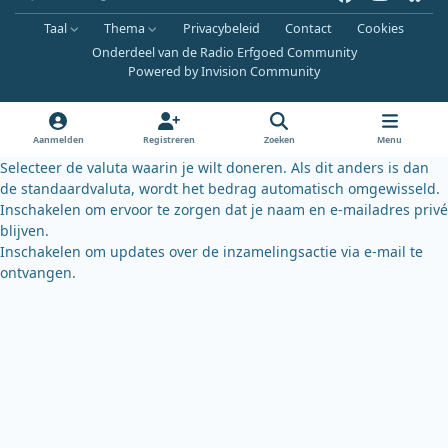
a
o
l
Taal
Thema
Privacybeleid
Contact
Cookies
c
u
u
Onderdeel van de Radio Erfgoed Community
e
t
e
Powered by
Invision Community
b
u
s
o
b
k
o
e
y
Aanmelden
Registreren
Zoeken
Menu
k
Selecteer de valuta waarin je wilt doneren. Als dit anders is dan
de standaardvaluta, wordt het bedrag automatisch omgewisseld.
Inschakelen om ervoor te zorgen dat je naam en e-mailadres privé
blijven.
Inschakelen om updates over de inzamelingsactie via e-mail te
ontvangen.