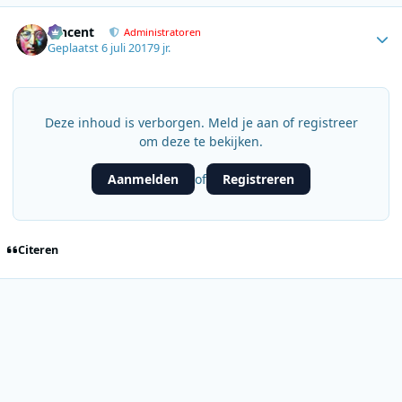
Author stats
Vincent
Administratoren
Geplaatst
6 juli 2017
9 jr.
Deze inhoud is verborgen. Meld je aan of registreer
om deze te bekijken.
Aanmelden
Registreren
of
Citeren