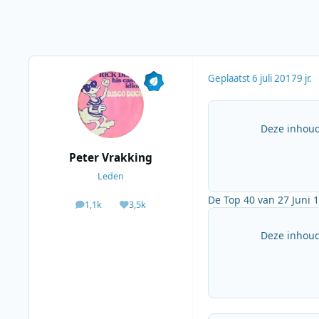
Geplaatst
6 juli 2017
9 jr.
Deze inhoud
Peter Vrakking
Leden
De Top 40 van 27 Juni
1,1k
3,5k
berichten
Waardering
Deze inhoud