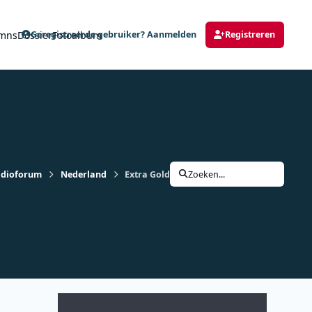
mns
Dossier
Fotoalbum
Geregistreerde gebruiker? Aanmelden
Registreren
adioforum
Nederland
Extra Gold (2017-07-02) - Top40, Tipparade &
Zoeken...