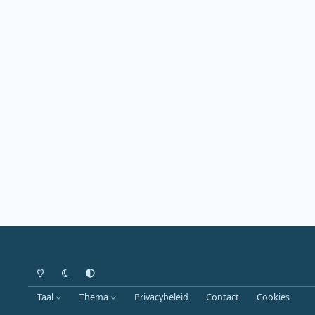
Heldere modus
Donkere modus
Systeemvoorkeur
Taal
Thema
Privacybeleid
Contact
Cookies