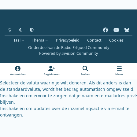
Heldere modus
Donkere modus
Systeemvoorkeur
f
y
b
a
o
l
Taal
Thema
Privacybeleid
Contact
Cookies
c
u
u
Onderdeel van de Radio Erfgoed Community
e
t
e
Powered by
Invision Community
b
u
s
o
b
k
o
e
y
Aanmelden
Registreren
Zoeken
Menu
k
Selecteer de valuta waarin je wilt doneren. Als dit anders is dan
de standaardvaluta, wordt het bedrag automatisch omgewisseld.
Inschakelen om ervoor te zorgen dat je naam en e-mailadres privé
blijven.
Inschakelen om updates over de inzamelingsactie via e-mail te
ontvangen.