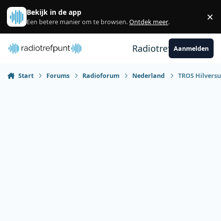
Spring naar bijdragen
Bekijk in de app
×
Sl
Een betere manier om te browsen.
Ontdek meer
.
Radiotrefpunt
Aanmelden
Start
Forums
Radioforum
Nederland
TROS Hilversum