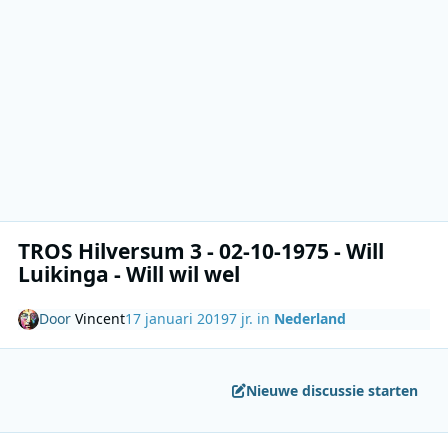
TROS Hilversum 3 - 02-10-1975 - Will
Luikinga - Will wil wel
Door
Vincent
17 januari 2019
7 jr.
in
Nederland
Nieuwe discussie starten
Author stats