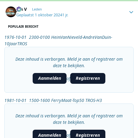
Author stats
jan V
Leden
Geplaatst
1 oktober 2024
1 jr.
POPULAIR BERICHT
1976-10-01 2300-0100 HeinVanNieveld-AndreVanDuin-
10JaarTROS
Deze inhoud is verborgen. Meld je aan of registreer om
deze te bekijken.
Aanmelden
Registreren
of
1981-10-01 1500-1600 FerryMaat-Top50 TROS-H3
Deze inhoud is verborgen. Meld je aan of registreer om
deze te bekijken.
Aanmelden
Registreren
of