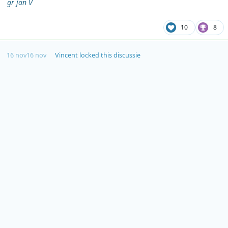
gr jan V
10
8
16 nov
16 nov
Vincent
locked this discussie