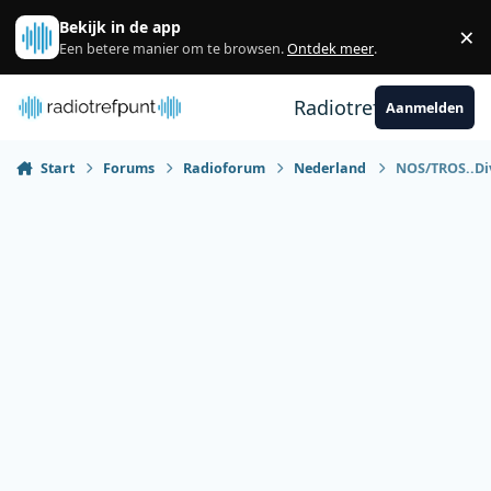
Spring naar bijdragen
Bekijk in de app
×
Sl
Een betere manier om te browsen.
Ontdek meer
.
Radiotrefpunt
Aanmelden
Start
Forums
Radioforum
Nederland
NOS/TROS..Di