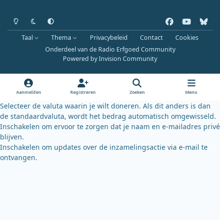
Heldere modus
Donkere modus
Systeemvoorkeur
f
y
b
a
o
l
Taal
Thema
Privacybeleid
Contact
Cookies
c
u
u
Onderdeel van de Radio Erfgoed Community
e
t
e
Powered by
Invision Community
b
u
s
o
b
k
o
e
y
Aanmelden
Registreren
Zoeken
Menu
k
Selecteer de valuta waarin je wilt doneren. Als dit anders is dan
de standaardvaluta, wordt het bedrag automatisch omgewisseld.
Inschakelen om ervoor te zorgen dat je naam en e-mailadres privé
blijven.
Inschakelen om updates over de inzamelingsactie via e-mail te
ontvangen.