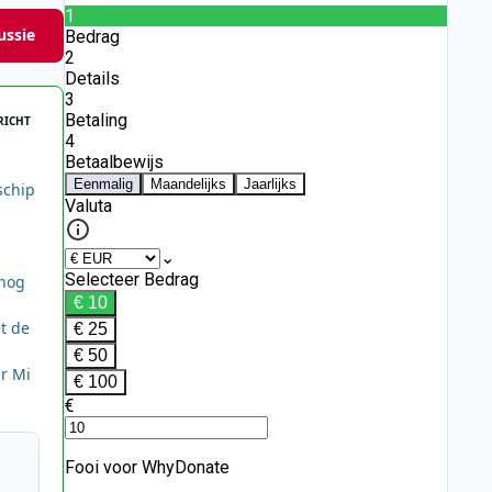
ussie
RICHT
schip
 nog
et de
r Mi