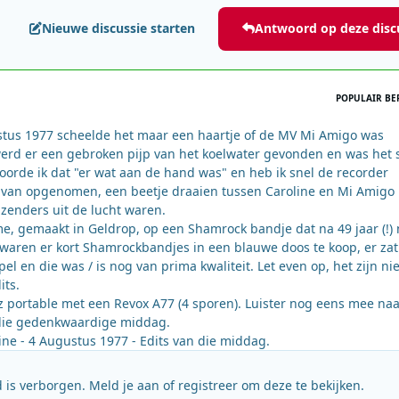
Nieuwe discussie starten
Antwoord op deze disc
POPULAIR BE
us 1977 scheelde het maar een haartje of de MV Mi Amigo was
werd er een gebroken pijp van het koelwater gevonden en was het 
hoorde ik dat "er wat aan de hand was" en heb ik snel de recorder
 van opgenomen, een beetje draaien tussen Caroline en Mi Amigo
 zenders uit de lucht waren.
e, gemaakt in Geldrop, op een Shamrock bandje dat na 49 jaar (!)
7 waren er kort Shamrockbandjes in een blauwe doos te koop, er zat
l en die was / is nog van prima kwaliteit. Let even op, het zijn ni
its.
portable met een Revox A77 (4 sporen). Luister nog eens mee naa
die gedenkwaardige middag.
ine - 4 Augustus 1977 - Edits van die middag.
 is verborgen. Meld je aan of registreer om deze te bekijken.