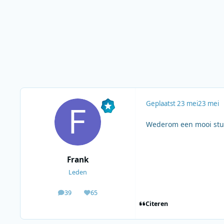
Geplaatst
23 mei
23 mei
Wederom een mooi stuk
Frank
Leden
39
65
berichten
Waardering
Citeren