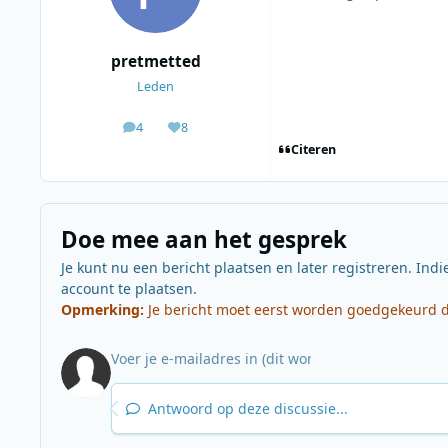
pretmetted
Leden
4
8
berichten
Waardering
Citeren
Doe mee aan het gesprek
Je kunt nu een bericht plaatsen en later registreren. Indi
account te plaatsen.
Opmerking:
Je bericht moet eerst worden goedgekeurd do
Antwoord op deze discussie...