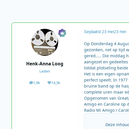
Geplaatst
23 mei
23 mei
Op Donderdag 4 August
gezonken, net op tijd 
gered..... Die middag 
aangezet en gedeeltes
Henk-Anna Loog
totdat plotseling beide
Leden
Het is een eigen opnam
perfect speelt. In 197
1,9k
14,3k
berichten
Waardering
bruine band op de haspe
complete uren maar ed
Opgenomen van Greatz 
Amigo en Caroline op 
Radio Mi Amigo / Carol
Deze inhoud