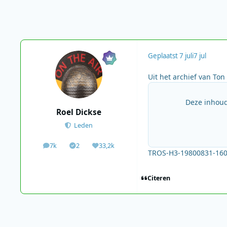
Geplaatst
7 juli
7 jul
Uit het archief van Ton
Deze inhoud
Roel Dickse
Leden
7k
2
33,2k
berichten
Solutions
Waardering
TROS-H3-19800831-16
Citeren