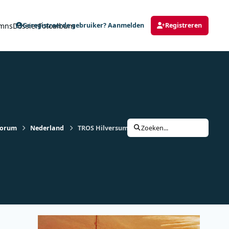
mns
Dossier
Fotoalbum
Geregistreerde gebruiker? Aanmelden
Registreren
forum
Nederland
TROS Hilversum 3 - 31-08-1980 - 1600-1700 - Fer
Zoeken...