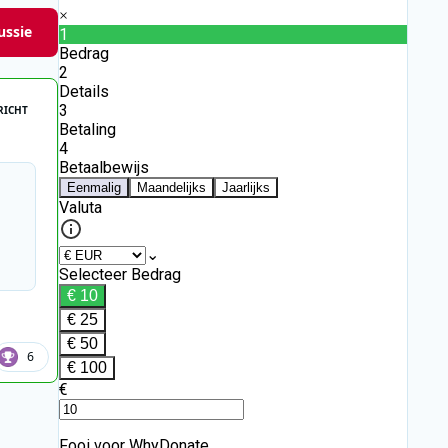
ussie
RICHT
6