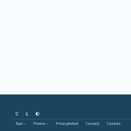
Heldere modus
Donkere modus
Systeemvoorkeur
Taal
Thema
Privacybeleid
Contact
Cookies