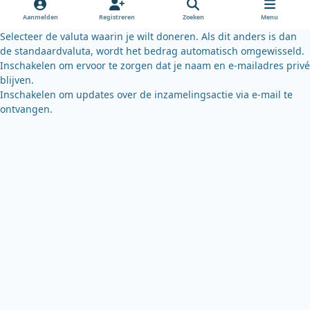
o
e
y
Aanmelden
Registreren
Zoeken
Menu
k
Selecteer de valuta waarin je wilt doneren. Als dit anders is dan
de standaardvaluta, wordt het bedrag automatisch omgewisseld.
Inschakelen om ervoor te zorgen dat je naam en e-mailadres privé
blijven.
Inschakelen om updates over de inzamelingsactie via e-mail te
ontvangen.