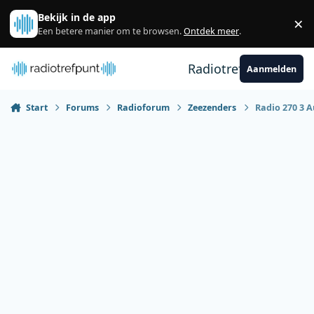
Spring naar bijdragen
Bekijk in de app
×
Sl
Een betere manier om te browsen.
Ontdek meer
.
Radiotrefpunt
Aanmelden
Start
Forums
Radioforum
Zeezenders
Radio 270 3 