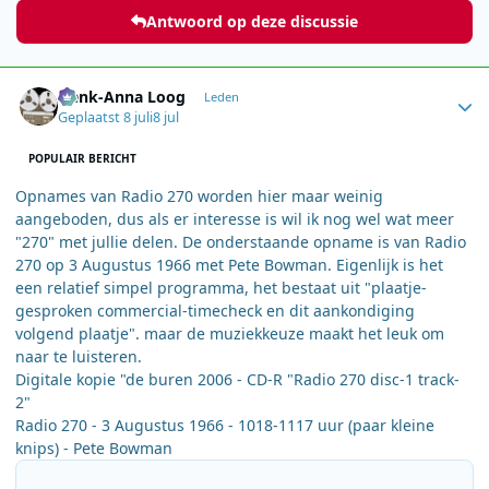
Antwoord op deze discussie
Author stats
Henk-Anna Loog
Leden
Geplaatst
8 juli
8 jul
POPULAIR BERICHT
Opnames van Radio 270 worden hier maar weinig
aangeboden, dus als er interesse is wil ik nog wel wat meer
"270" met jullie delen. De onderstaande opname is van Radio
270 op 3 Augustus 1966 met Pete Bowman. Eigenlijk is het
een relatief simpel programma, het bestaat uit "plaatje-
gesproken commercial-timecheck en dit aankondiging
volgend plaatje". maar de muziekkeuze maakt het leuk om
naar te luisteren.
Digitale kopie "de buren 2006 - CD-R "Radio 270 disc-1 track-
2"
Radio 270 - 3 Augustus 1966 - 1018-1117 uur (paar kleine
knips) - Pete Bowman