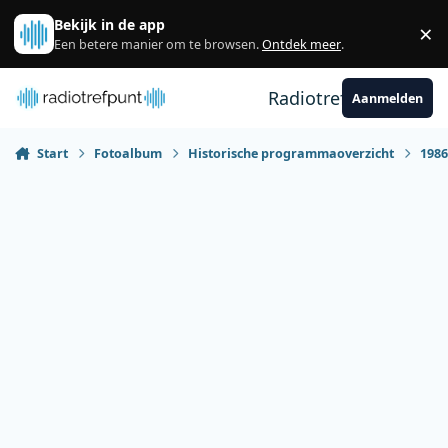
Spring naar bijdragen
Bekijk in de app
×
Sl
Een betere manier om te browsen.
Ontdek meer
.
Radiotrefpunt
Aanmelden
Start
Fotoalbum
Historische programmaoverzicht
198