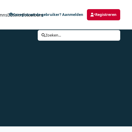
mns
Dossier
Fotoalbum
Geregistreerde gebruiker? Aanmelden
Registreren
Zoeken...