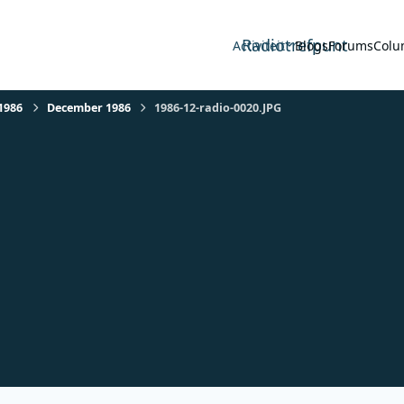
Radiotrefpunt
Activiteit
Blogs
Forums
Colu
1986
December 1986
1986-12-radio-0020.JPG