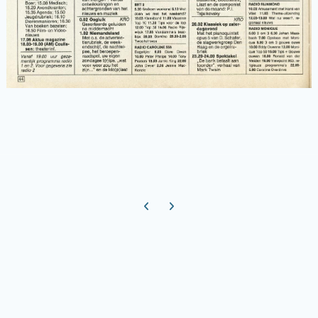
Previous carousel slide
Next carousel slide