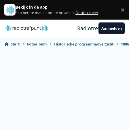
Spring naar bijdragen
Bekijk in de app
×
Sl
Een betere manier om te browsen.
Ontdek meer
.
Radiotrefpunt
Aanmelden
Start
Fotoalbum
Historische programmaoverzicht
198