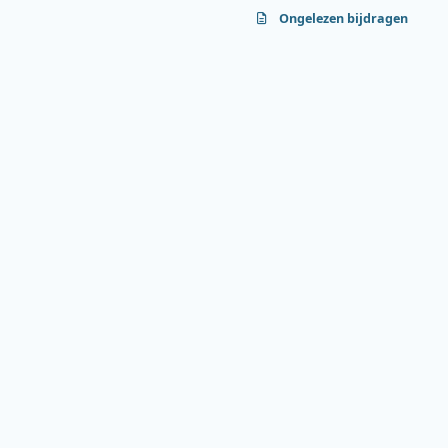
Ongelezen bijdragen
f
y
b
a
o
l