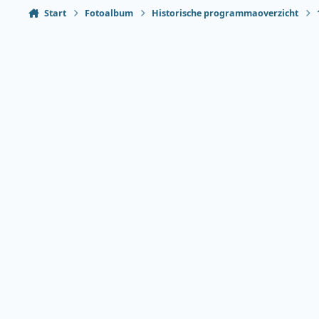
Start
Fotoalbum
Historische programmaoverzicht
Heldere modus
Donkere modus
Systeemvoorkeur