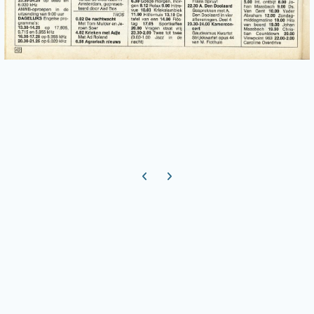
Previous carousel slide
Next carousel slide