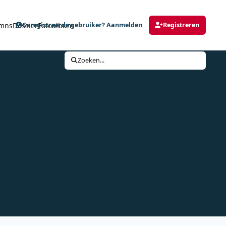
mns
Dossier
Fotoalbum
Geregistreerde gebruiker? Aanmelden
Registreren
Zoeken...