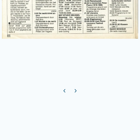
Previous carousel slide
Next carousel slide