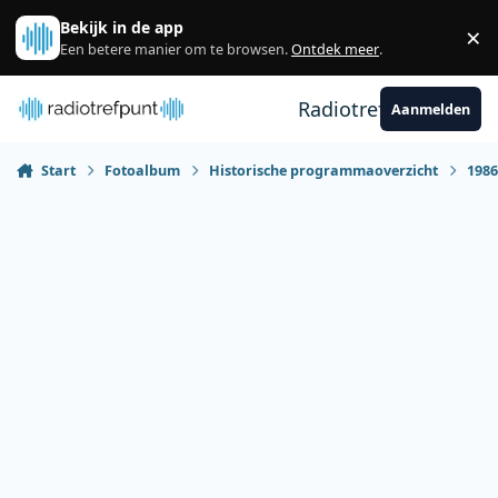
Spring naar bijdragen
Bekijk in de app
×
Sl
Een betere manier om te browsen.
Ontdek meer
.
Radiotrefpunt
Aanmelden
Start
Fotoalbum
Historische programmaoverzicht
198