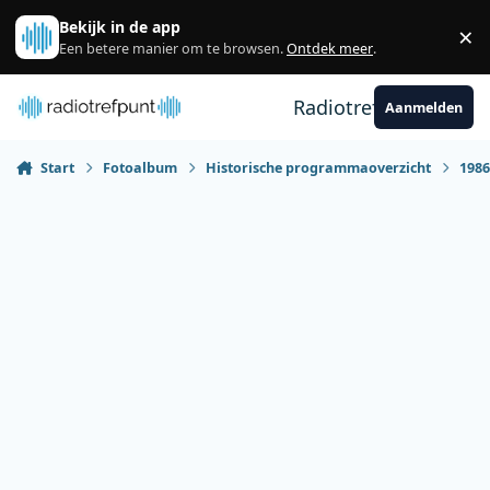
Spring naar bijdragen
Bekijk in de app
×
Sl
Een betere manier om te browsen.
Ontdek meer
.
Radiotrefpunt
Aanmelden
Start
Fotoalbum
Historische programmaoverzicht
198