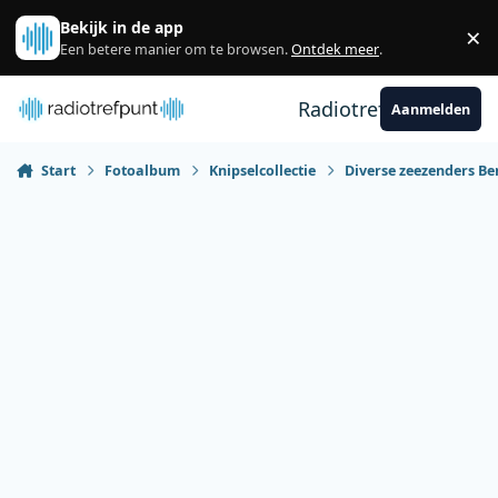
Spring naar bijdragen
Bekijk in de app
×
Sl
Een betere manier om te browsen.
Ontdek meer
.
Radiotrefpunt
Aanmelden
Start
Fotoalbum
Knipselcollectie
Diverse zeezenders Be