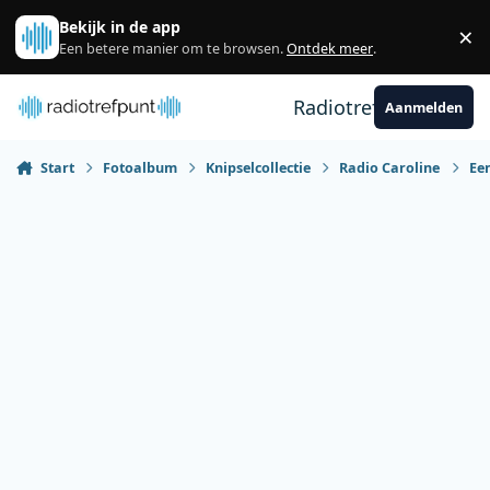
Spring naar bijdragen
Bekijk in de app
×
Sl
Een betere manier om te browsen.
Ontdek meer
.
Radiotrefpunt
Aanmelden
Start
Fotoalbum
Knipselcollectie
Radio Caroline
Een