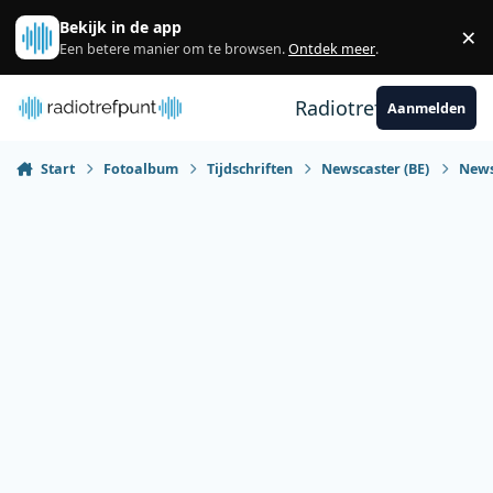
Spring naar bijdragen
Bekijk in de app
×
Sl
Een betere manier om te browsen.
Ontdek meer
.
Radiotrefpunt
Aanmelden
Start
Fotoalbum
Tijdschriften
Newscaster (BE)
News