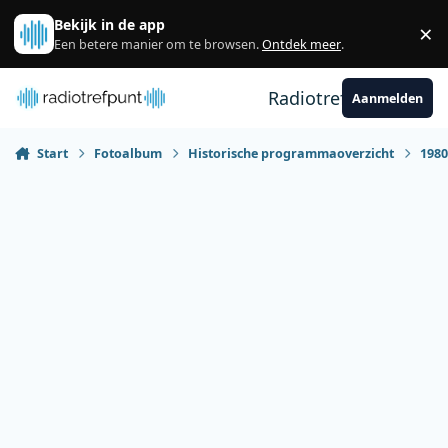
Spring naar bijdragen
Bekijk in de app
×
Sl
Een betere manier om te browsen.
Ontdek meer
.
Radiotrefpunt
Aanmelden
Start
Fotoalbum
Historische programmaoverzicht
198