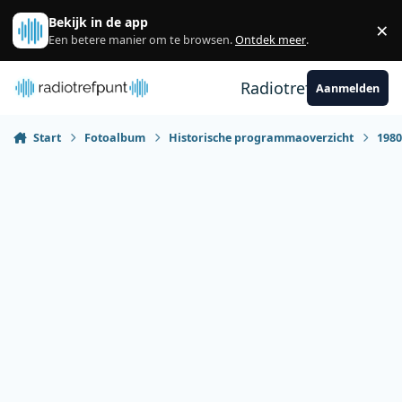
Spring naar bijdragen
Bekijk in de app
×
Sl
Een betere manier om te browsen.
Ontdek meer
.
Radiotrefpunt
Aanmelden
Start
Fotoalbum
Historische programmaoverzicht
198