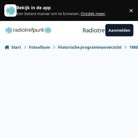
Spring naar bijdragen
Bekijk in de app
×
Sl
Een betere manier om te browsen.
Ontdek meer
.
Radiotrefpunt
Aanmelden
Start
Fotoalbum
Historische programmaoverzicht
198