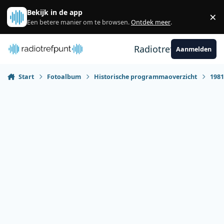
Spring naar bijdragen
Bekijk in de app
×
Sl
Een betere manier om te browsen.
Ontdek meer
.
Radiotrefpunt
Aanmelden
Start
Fotoalbum
Historische programmaoverzicht
198