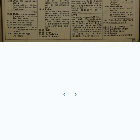
Previous carousel slide
Next carousel slide