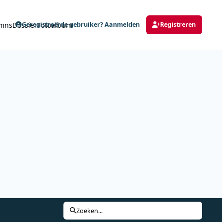
mns
Dossier
Fotoalbum
Geregistreerde gebruiker? Aanmelden
Registreren
Zoeken...