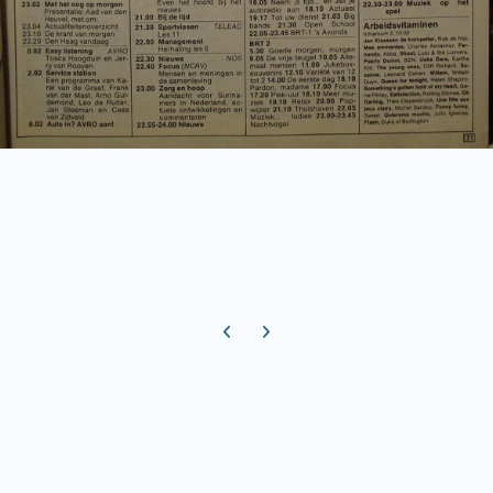
Previous carousel slide
Next carousel slide