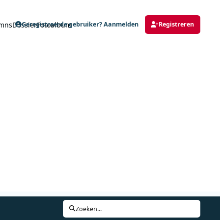
mns
Dossier
Fotoalbum
Geregistreerde gebruiker? Aanmelden
Registreren
Zoeken...