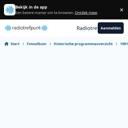
Spring naar bijdragen
Bekijk in de app
×
Sl
Een betere manier om te browsen.
Ontdek meer
.
Radiotrefpunt
Aanmelden
Start
Fotoalbum
Historische programmaoverzicht
198