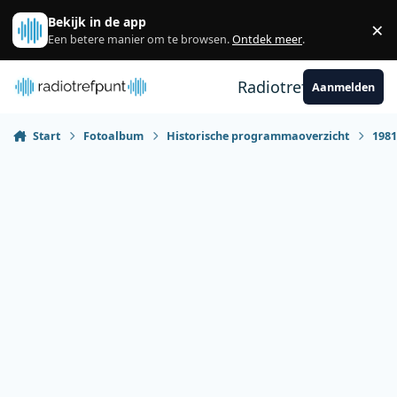
Spring naar bijdragen
Bekijk in de app
×
Sl
Een betere manier om te browsen.
Ontdek meer
.
Radiotrefpunt
Aanmelden
Start
Fotoalbum
Historische programmaoverzicht
198