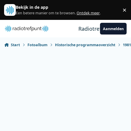
Spring naar bijdragen
Bekijk in de app
×
Sl
Een betere manier om te browsen.
Ontdek meer
.
Radiotrefpunt
Aanmelden
Start
Fotoalbum
Historische programmaoverzicht
198