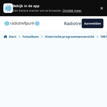
Spring naar bijdragen
Bekijk in de app
×
Sl
Een betere manier om te browsen.
Ontdek meer
.
Radiotrefpunt
Aanmelden
Start
Fotoalbum
Historische programmaoverzicht
198