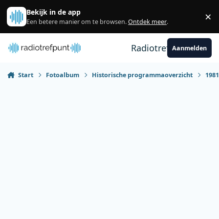
Spring naar bijdragen
Bekijk in de app
×
Sl
Een betere manier om te browsen.
Ontdek meer
.
Radiotrefpunt
Aanmelden
Start
Fotoalbum
Historische programmaoverzicht
198