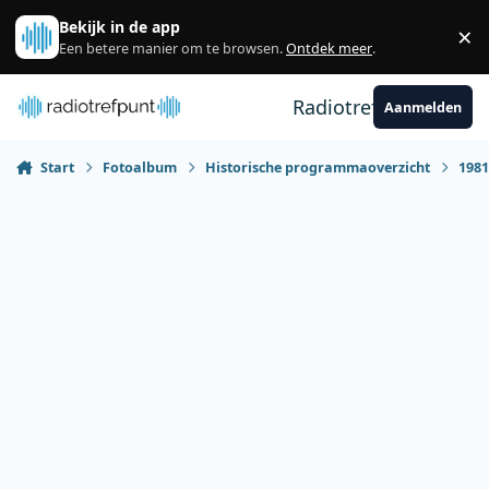
Spring naar bijdragen
Bekijk in de app
×
Sl
Een betere manier om te browsen.
Ontdek meer
.
Radiotrefpunt
Aanmelden
Start
Fotoalbum
Historische programmaoverzicht
198