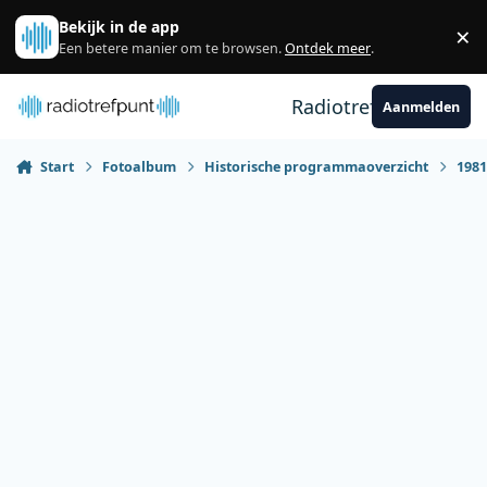
Spring naar bijdragen
Bekijk in de app
×
Sl
Een betere manier om te browsen.
Ontdek meer
.
Radiotrefpunt
Aanmelden
Start
Fotoalbum
Historische programmaoverzicht
198