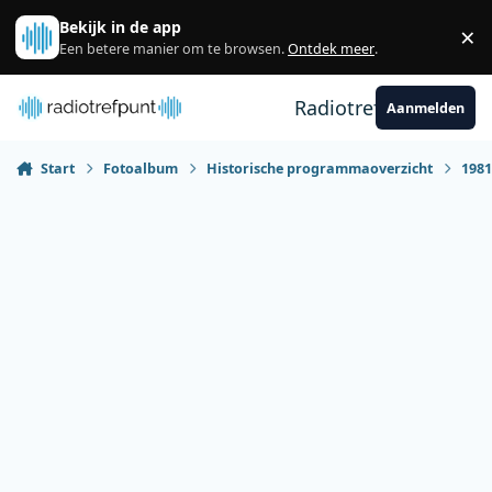
Spring naar bijdragen
Bekijk in de app
×
Sl
Een betere manier om te browsen.
Ontdek meer
.
Radiotrefpunt
Aanmelden
Start
Fotoalbum
Historische programmaoverzicht
198