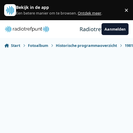
Spring naar bijdragen
Bekijk in de app
×
Sl
Een betere manier om te browsen.
Ontdek meer
.
Radiotrefpunt
Aanmelden
Start
Fotoalbum
Historische programmaoverzicht
198