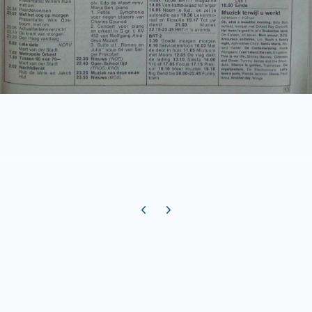
Previous carousel slide
Next carousel slide