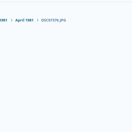
1981
April 1981
DSC07376.JPG