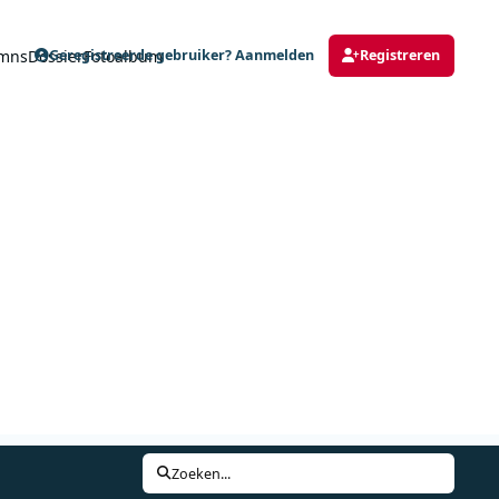
mns
Dossier
Fotoalbum
Geregistreerde gebruiker? Aanmelden
Registreren
Zoeken...