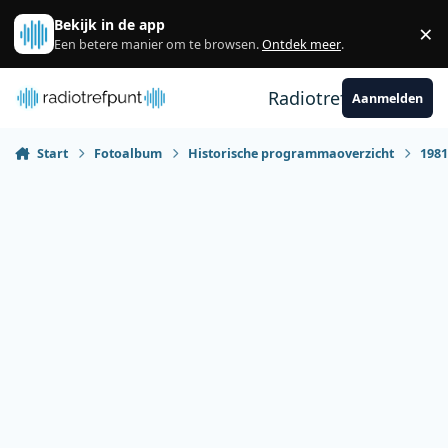
Spring naar bijdragen
Bekijk in de app
×
Sl
Een betere manier om te browsen.
Ontdek meer
.
Radiotrefpunt
Aanmelden
Start
Fotoalbum
Historische programmaoverzicht
198