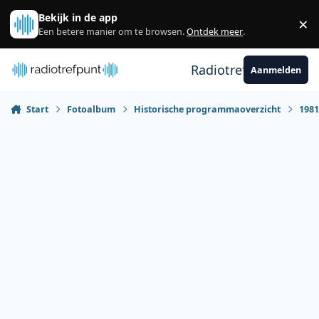
Spring naar bijdragen
Bekijk in de app
×
Sl
Een betere manier om te browsen.
Ontdek meer
.
Radiotrefpunt
Aanmelden
Start
Fotoalbum
Historische programmaoverzicht
198